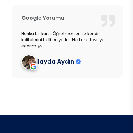
Google Yorumu
G
Harika bir kurs.. Öğretmenleri ile kendi
B
kalitelerini belli ediyorlar. Herkese tavsiye
a
ederim 👍
g
İlayda Aydın