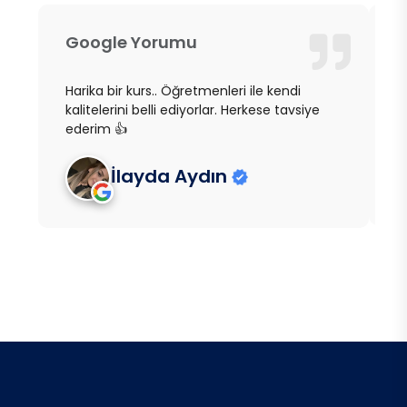
Google Yorumu
G
Harika bir kurs.. Öğretmenleri ile kendi
B
kalitelerini belli ediyorlar. Herkese tavsiye
a
ederim 👍
g
İlayda Aydın