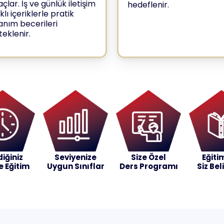
lar. İş ve günlük iletişim
hedeflenir.
lı içeriklerle pratik
lanım becerileri
teklenir.
diğiniz
Seviyenize
Size Özel
Eğitim
e Eğitim
Uygun Sınıflar
Ders Programı
Siz Bel