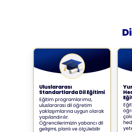
D
Uluslararası
Yur
Standartlarda Dil Eğitimi
Hed
Eği
Eğitim programlarımız,
Eği
uluslararası dil öğretim
öğr
yaklaşımlarına uygun olarak
çal
yapılandırılır.
hede
Öğrencilerimizin yabancı dil
yete
gelişimi, planlı ve ölçülebilir