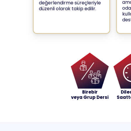
amaç
değerlendirme süreçleriyle
odak
düzenli olarak takip edilir.
kul
des
Birebir
Dile
veya Grup Dersi
Saatt