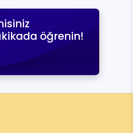
isiniz
akikada öğrenin!