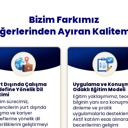
Bizim Farkımız
iğerlerinden Ayıran Kalitem
t Dışında Çalışma
Uygulama ve Konuş
efine Yönelik Dil
Odaklı Eğitim Modeli
timi
Eğitim yaklaşımımız, teor
tim sürecimiz,
bilginin yanı sıra konuşm
encilerin yurt dışında
dinleme ve pratik
ışma ve kariyer
uygulamalarla destekleni
flerine yönelik dil
Aktif katılım esas alınara
rliliklerini geliştirmeyi
becerilerinin gelişimi