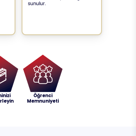
sunulur.
inizi
Öğrenci
irleyin
Memnuniyeti