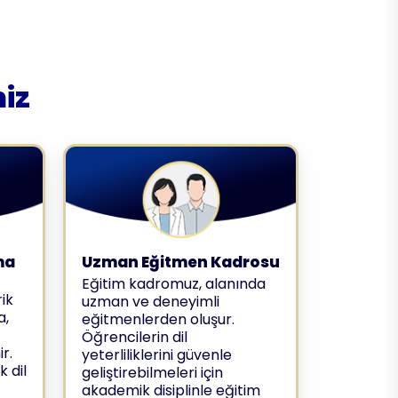
iz
ma
Uzman Eğitmen Kadrosu
Eğitim kadromuz, alanında
ik
uzman ve deneyimli
a,
eğitmenlerden oluşur.
Öğrencilerin dil
r.
yeterliliklerini güvenle
k dil
geliştirebilmeleri için
akademik disiplinle eğitim