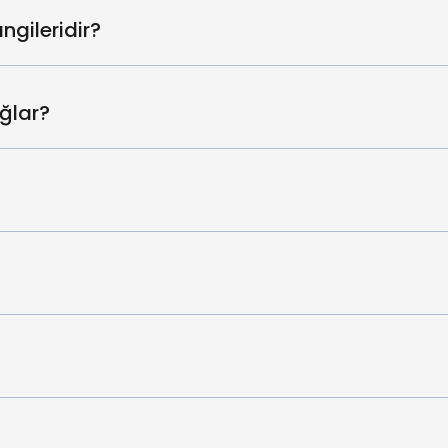
ngileridir?
ğlar?