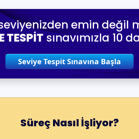
seviyenizden emin değil m
E TESPİT
sınavımızla 10 d
Seviye Tespit Sınavına Başla
Süreç Nasıl İşliyor?