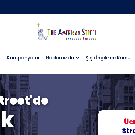
Kampanyalar
Hakkımızda
Şişli İngilizce Kursu
treet'de
k
Ücr
Str