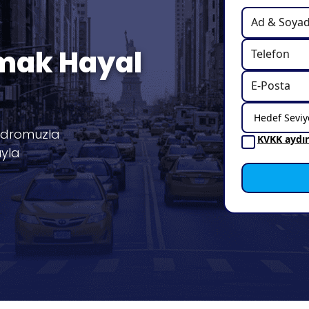
şmak Hayal
adromuzla
KVKK aydı
ıyla