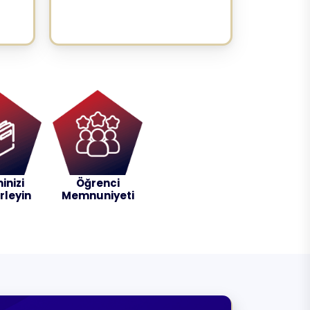
inizi
Öğrenci
irleyin
Memnuniyeti