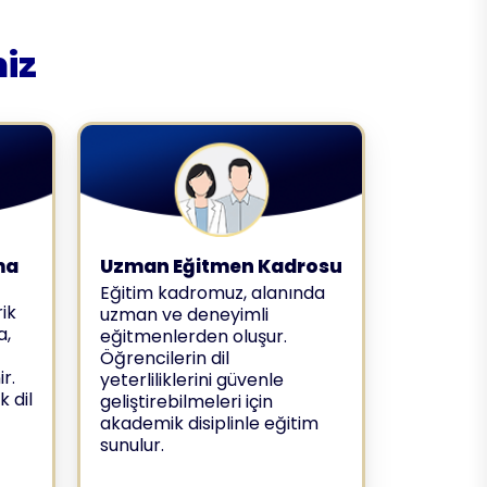
iz
ma
Uzman Eğitmen Kadrosu
Eğitim kadromuz, alanında
ik
uzman ve deneyimli
a,
eğitmenlerden oluşur.
Öğrencilerin dil
r.
yeterliliklerini güvenle
k dil
geliştirebilmeleri için
akademik disiplinle eğitim
sunulur.