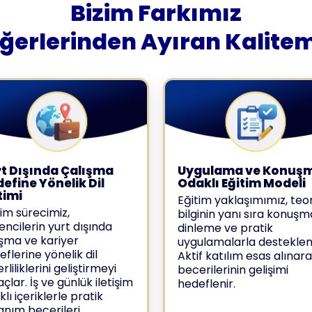
Bizim Farkımız
iğerlerinden Ayıran Kalitem
t Dışında Çalışma
Uygulama ve Konuş
efine Yönelik Dil
Odaklı Eğitim Modeli
timi
Eğitim yaklaşımımız, teor
tim sürecimiz,
bilginin yanı sıra konuşm
encilerin yurt dışında
dinleme ve pratik
ışma ve kariyer
uygulamalarla destekleni
flerine yönelik dil
Aktif katılım esas alınara
rliliklerini geliştirmeyi
becerilerinin gelişimi
lar. İş ve günlük iletişim
hedeflenir.
lı içeriklerle pratik
lanım becerileri