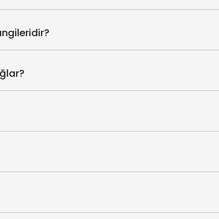
ngileridir?
ğlar?