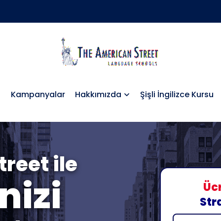
Kampanyalar
Hakkımızda
Şişli İngilizce Kursu
reet ile
nizi
Ücr
Str