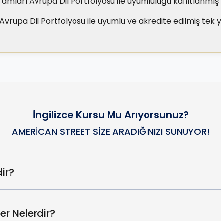
gramları Avrupa Dil Portfolyosu ile uyumluluğu kanıtlanmış
Avrupa Dil Portfolyosu ile uyumlu ve akredite edilmiş tek y
İngilizce Kursu Mu Arıyorsunuz?
AMERICAN STREET SIZE ARADIĞINIZI SUNUYOR!
ir?
ler Nelerdir?