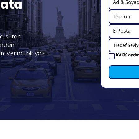
sata
a süren
sinden
in. Verimli bir yaz
KVKK aydı