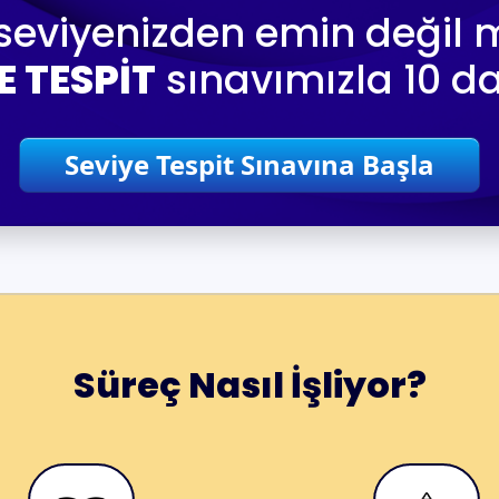
seviyenizden emin değil m
E TESPİT
sınavımızla 10 d
Seviye Tespit Sınavına Başla
Süreç Nasıl İşliyor?