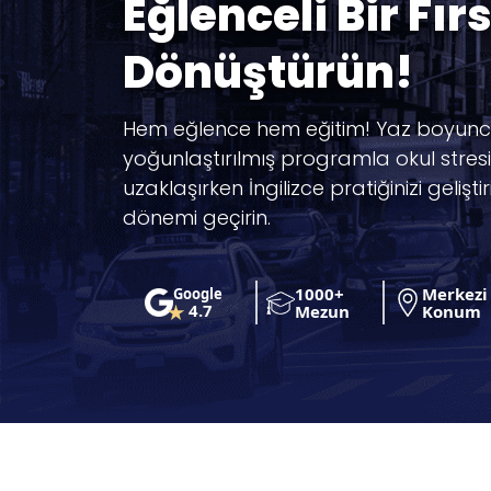
Eğlenceli Bir Fır
Dönüştürün!
Hem eğlence hem eğitim! Yaz boyunc
yoğunlaştırılmış programla okul stre
uzaklaşırken İngilizce pratiğinizi geliştir
dönemi geçirin.
1000+
Merkezi
Google
4.7
Mezun
Konum