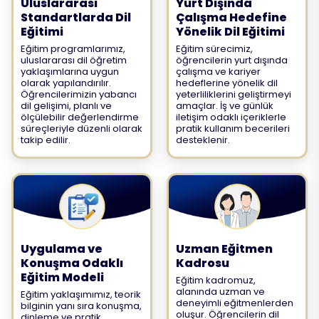
Uluslararası
Yurt Dışında
Standartlarda Dil
Çalışma Hedefine
Eğitimi
Yönelik Dil Eğitimi
Eğitim programlarımız,
Eğitim sürecimiz,
uluslararası dil öğretim
öğrencilerin yurt dışında
yaklaşımlarına uygun
çalışma ve kariyer
olarak yapılandırılır.
hedeflerine yönelik dil
Öğrencilerimizin yabancı
yeterliliklerini geliştirmeyi
dil gelişimi, planlı ve
amaçlar. İş ve günlük
ölçülebilir değerlendirme
iletişim odaklı içeriklerle
süreçleriyle düzenli olarak
pratik kullanım becerileri
takip edilir.
desteklenir.
Uygulama ve
Uzman Eğitmen
Konuşma Odaklı
Kadrosu
Eğitim Modeli
Eğitim kadromuz,
alanında uzman ve
Eğitim yaklaşımımız, teorik
deneyimli eğitmenlerden
bilginin yanı sıra konuşma,
oluşur. Öğrencilerin dil
dinleme ve pratik