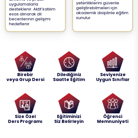
yeterliliklerini güvenle
uygulamalarla
geliştirebilmeleri için
desteklenir. Aktif katılım
akademik disiplinle eğitim
esas alınarak dil
sunulur.
becerilerinin gelişimi
hedeflenir.
Birebir
Dilediğiniz
Seviyenize
veya Grup Dersi
Saatte Eğitim
Uygun Sınıflar
Size Özel
Eğitiminizi
Öğrenci
Ders Programı
Siz Belirleyin
Memnuniyeti