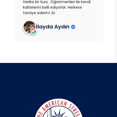
Harika bir kurs.. Öğretmenleri ile kendi
Ben 
kalitelerini belli ediyorlar. Herkese
alı
tavsiye ederim 👍
İngi
Dev
İlayda Aydın